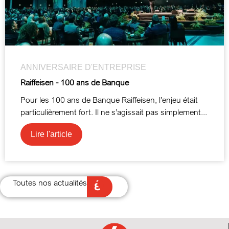
ANNIVERSAIRE D'ENTREPRISE
Raiffeisen - 100 ans de Banque
Pour les 100 ans de Banque Raiffeisen, l’enjeu était
particulièrement fort. Il ne s’agissait pas simplement...
Lire l'article
Toutes nos actualités
Toutes nos actualités